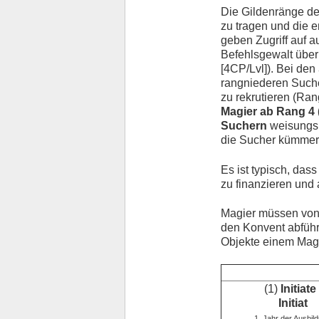
Die Gildenränge d
zu tragen und die 
geben Zugriff auf 
Befehlsgewalt über
[4CP/Lvl]). Bei den
rangniederen Suche
zu rekrutieren (Rang
Magier ab Rang 4 
Suchern
weisungsb
die Sucher kümmer
Es ist typisch, das
zu finanzieren und
Magier müssen von 
den Konvent abführ
Objekte einem Mag
(1)
Initiate 
Initiat
1. Jahr der Ausbil