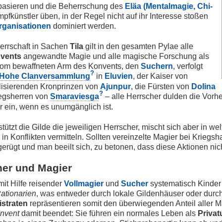
asieren und die Beherrschung des
Eläa (Mentalmagie, Chi-
mpfkünstler üben, in der Regel nicht auf ihr Interesse stoßen
rganisationen
dominiert werden.
herrschaft in Sachen
Tila
gilt in den gesamten Pylae alle
vents
angewandte Magie und alle magische Forschung als
 vom bewaffneten Arm des Konvents, den
Suchern
, verfolgt
?
Hohe Clanversammlung
in
Eluvien
, der Kaiser von
valisierenden Kronprinzen von
Ajunpur
, die Fürsten von
Dolina
?
iegsherren von
Smaraviesga
– alle Herrscher dulden die Vorh
 ein, wenn es unumgänglich ist.
ützt die Gilde die jeweiligen Herrscher, mischt sich aber in wel
 in Konflikten vermitteln. Sollten vereinzelte Magier bei Kriegs
gerügt und man beeilt sich, zu betonen, dass diese Aktionen nic
her und Magier
mit Hilfe reisender
Vollmagier
und
Sucher
systematisch Kinder 
ationarien
, was entweder durch lokale Gildenhäuser oder durc
straten
repräsentieren somit den überwiegenden Anteil aller Ma
nvent
damit beendet: Sie führen ein normales Leben als
Privat