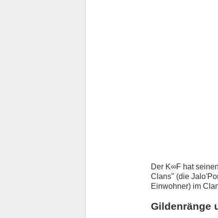
Der K∞F hat seinen
Clans" (die Jalo'P
Einwohner) im Cla
Gildenränge 