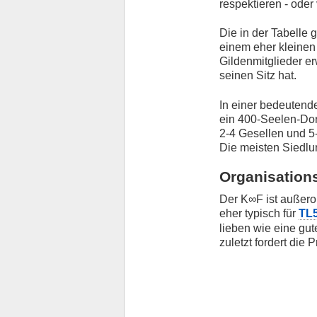
respektieren - ode
Die in der Tabelle 
einem eher kleine
Gildenmitglieder e
seinen Sitz hat.
In einer bedeutend
ein 400-Seelen-Dor
2-4 Gesellen und 5
Die meisten Siedlu
Organisations
Der K∞F ist außeror
eher typisch für
TL
lieben wie eine gut
zuletzt fordert die 