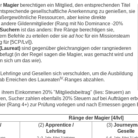
er
Magier
berechtigen ein Mitglied, den entsprechenden Titel
entsprechende gesellschaftliche Anerkennung zu genießen, sie
außergewöhnliche Ressourcen, aber keine direkte
 andere Gildenmitglieder (Rang mit No Dominance -20%
Suchern
ist das anders: Ihre Ränge berechtigen sie,
rn Befehle zu erteilen oder sie
ad hoc
für ein Missionsteam
 für [5CP/Lvl]).
(Laureat)
sind gegenüber gleichrangigen oder rangniederen
efugt (in der Regel sagen die Magier,
was
gemacht wird und
n sich um das
wie
).
s Lehrlinge und Gesellen sich verschulden, um die Ausbildung
IV
 ab Erreichen des Laureaten
-Ranges abzahlen.
ihrem Einkommen 20% "Mitgliedsbeitrag" (lies: Steuern) an
en, Sucher zahlen ebenfalls 20% Steuern auf bei Aufträgen 
ier (Rang 4+) zur Prüfung vorlegen und nach Ermessen gegen
Ränge der Magier [4/lvl]
/
(2)
Apprentice /
(3)
Journeyma
Lehrling
Geselle
dung
2.-3. Jahr, führt 3 Initiaten
4.-6. Jahr, führt 3 Leh