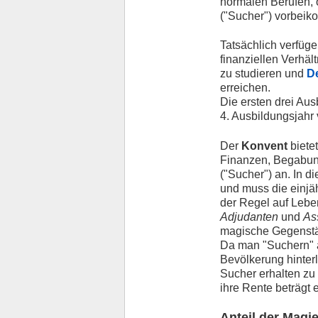
normalen Berufen, 
("Sucher") vorbeik
Tatsächlich verfüg
finanziellen Verhäl
zu studieren und
De
erreichen.
Die ersten drei Aus
4. Ausbildungsjahr
Der
Konvent
biete
Finanzen, Begabung
("Sucher") an. In d
und muss die einjä
der Regel auf Leb
Adjudanten
und
As
magische Gegenstän
Da man "Suchern" a
Bevölkerung hinte
Sucher erhalten zu 
ihre Rente beträgt e
Anteil der Magi