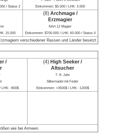
00 / Status 2
Einkommen: $5.000 / LHK: 3.000
(8)
Archmage /
Erzmagier
rer
führt 12 Magier
HK: 15.000
Einkommen: $700.000 / LHK: 60.000 / Status 4
 Erzmagiern verschiedener Rassen und Länder besetzt.
r /
(4)
High Seeker /
r
Altsucher
r
7.-8. Jahr
el
Silbernadel mit Feder
/ LHK: -800$
Einkommen: +3500$ / LHK: -1200$
rößen wie bei Armeen.