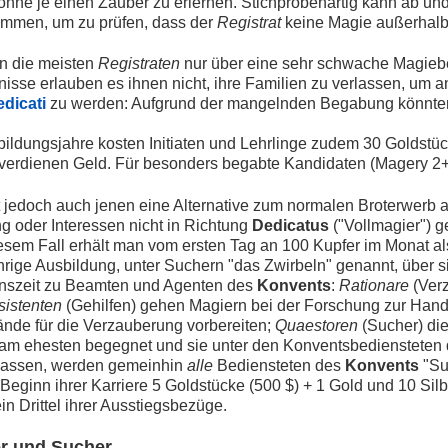
ohne je einen Zauber zu erlernen. Stichprobenartig kann ab un
ommen, um zu prüfen, dass der
Registrat
keine Magie außerhalb
en die meisten
Registraten
nur über eine sehr schwache Magiebe
tnisse erlauben es ihnen nicht, ihre Familien zu verlassen, um
dicati
zu werden: Aufgrund der mangelnden Begabung könnten 
bildungsjahre kosten Initiaten und Lehrlinge zudem 30 Goldstüc
 verdienen Geld. Für besonders begabte Kandidaten (Magery 2+) 
t jedoch auch jenen eine Alternative zum normalen Broterwerb 
 oder Interessen nicht in Richtung
Dedicatus
("Vollmagier") g
iesem Fall erhält man vom ersten Tag an 100 Kupfer im Monat a
hrige Ausbildung, unter Suchern "das Zwirbeln" genannt, über 
enszeit zu Beamten und Agenten des
Konvents
:
Rationare
(Verz
sistenten
(Gehilfen) gehen Magiern bei der Forschung zur Hand
de für die Verzauberung vorbereiten;
Quaestoren
(Sucher) dien
m ehesten begegnet und sie unter den Konventsbediensteten d
rlassen, werden gemeinhin
alle
Bediensteten des
Konvents
"Su
Beginn ihrer Karriere 5 Goldstücke (500 $) + 1 Gold und 10 Silbe
in Drittel ihrer Ausstiegsbezüge.
er und Sucher