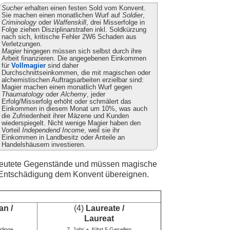
Sucher
erhalten einen festen Sold vom Konvent.
Sie machen einen monatlichen Wurf auf
Soldier
,
Criminology
oder
Waffenskill
, drei Misserfolge in
Folge ziehen Disziplinarstrafen inkl. Soldkürzung
nach sich, kritische Fehler 2W6 Schaden aus
Verletzungen.
Magier
hingegen müssen sich selbst durch ihre
Arbeit finanzieren. Die angegebenen Einkommen
für
Vollmagier
sind daher
Durchschnittseinkommen, die mit magischen oder
alchemistischen Auftragsarbeiten erzielbar sind:
Magier machen einen monatlich Wurf gegen
Thaumatology
oder
Alchemy
, jeder
Erfolg/Misserfolg erhöht oder schmälert das
Einkommen in diesem Monat um 10%, was auch
die Zufriedenheit ihrer Mäzene und Kunden
wiederspiegelt. Nicht wenige Magier haben den
Vorteil
Independend Income
, weil sie ihr
Einkommen in Landbesitz oder Anteile an
Handelshäusern investieren.
erbeutete Gegenstände und müssen magische
 Entschädigung dem Konvent übereignen.
n /
(4)
Laureate /
Laureat
rlinge
7. Jahr +, führt 5 Gesellen