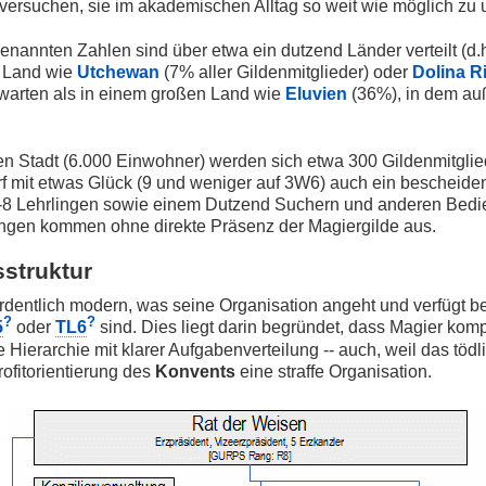
r versuchen, sie im akademischen Alltag so weit wie möglich zu
genannten Zahlen sind über etwa ein dutzend Länder verteilt (d.h
n Land wie
Utchewan
(7% aller Gildenmitglieder) oder
Dolina R
rwarten als in einem großen Land wie
Eluvien
(36%), in dem au
en Stadt (6.000 Einwohner) werden sich etwa 300 Gildenmitgli
f mit etwas Glück (9 und weniger auf 3W6) auch ein bescheiden
-8 Lehrlingen sowie einem Dutzend Suchern und anderen Bediens
ngen kommen ohne direkte Präsenz der Magiergilde aus.
struktur
dentlich modern, was seine Organisation angeht und verfügt bere
?
?
5
oder
TL6
sind. Dies liegt darin begründet, dass Magier ko
e Hierarchie mit klarer Aufgabenverteilung -- auch, weil das tö
Profitorientierung des
Konvents
eine straffe Organisation.