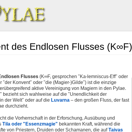
nt des Endlosen Flusses (K∞F
Endlosen Flusses
(K∞F, gesprochen "Ka-lemniscus-Eff" oder
er "der Konvent" oder "die (Magier-)Gilde") ist die einzige
nderübergreifend aktive Vereinigung von Magiern in den Pylae.
 bezieht sich wahlweise auf die "Unendlichkeit der
n der Welt" oder auf die
Luvarna
– den großen Fluss, der fast
ae durchzieht.
cht die Vorherrschaft in der Erforschung, Ausübung und
s
Tila oder "Essenzmagie"
bekannten Kraft, während die
äfte von Priestern, Druiden oder Schamanen, die auf
Taivas