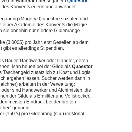
d zu ein
Rationar
oder sogar ein
Quaestor
 des Konvents erlernt und anwendet.
gabung (Magery 0) und ihre sozialen und
 an einer Akademie des Konvents die Magie
sie ohnehin nur niedere Gildenränge
ke (3.000$) pro Jahr, erst Gesellen ab dem
gibt es allerdings Stipendien.
als Bauer, Handwerker oder Händler, deren
ehen: Man heuert bei der Gilde als
Quaestor
ls Taschengeld zusätzlich zu Kost und Logis
sich ergehen lassen. Sucher werden dann in
eichner) arbeiten in der Verwaltung;
 oder sind Handwerker und Alchimisten, die
en der Gilde als Ermittler und Vollstrecker.
en meisten Eindruck bei der breiten
cher" genannt.
r (150 $) pro Gildenrang (s.u.) im Monat,