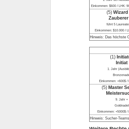
Einkommen: $600 / LHK: 90
(5)
Wizard 
Zauberer
führt 5 Laureate
Einkommen: $10.000 / L
Hinweis: Das höchste O
(1)
Initiat
Initiat
1. Jahr (Ausbil
Bronzenade
Einkommen: +600$ / 
(5)
Master Se
Meistersu
9. Jahr +
Goldnadel
Einkommen: +5000$ / 
Hinweis: Sucher-Teams 
Weitere Rechte 