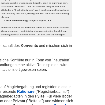
monopolistische Organisation bezieht, kann es durchaus sein,
dass neben "Händlern" und "Handwerker"-Mitgliedern auch
Mitglieder in "Fachabteilungen" wie Forschung und Entwicklung
oder Security existieren, die eigene Stile ohne
Business
-Bezug
pflegen."
--
GURPS Thaumatology: Magical Styles, S.6
In diesem Sinn ist der K∞F eine
Gilde
, die ihren internationalen
Monopolanspruch verteidigt und gewinnorientiert handelt und
(indirekt) politisch Einfluss nimmt, um ihre Ziele zu verfolgen.
errschaft des
Konvents
und mischen sich in
tliche Konflikte nur in Form von "neutralen"
handlungen eine aktive Rolle spielen, wird
ht autorisiert gewesen seien.
auf Magiebegabung und registriert diese in
h reisende
Rationare
("Registrierbeamte")
giebegabten in den Pylae. Für viele ist der
us
oder
Privata
("Befreite") und widmen sich