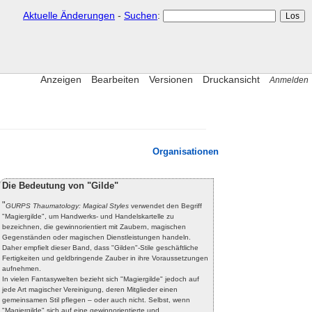
Aktuelle Änderungen
-
Suchen
:
Anzeigen
Bearbeiten
Versionen
Druckansicht
Anmelden
)
Organisationen
Die Bedeutung von "Gilde"
"
GURPS Thaumatology: Magical Styles
verwendet den Begriff
"Magiergilde", um Handwerks- und Handelskartelle zu
bezeichnen, die gewinnorientiert mit Zaubern, magischen
Gegenständen oder magischen Dienstleistungen handeln.
Daher empfielt dieser Band, dass "Gilden"-Stile geschäftliche
Fertigkeiten und geldbringende Zauber in ihre Voraussetzungen
aufnehmen.
In vielen Fantasywelten bezieht sich "Magiergilde" jedoch auf
jede Art magischer Vereinigung, deren Mitglieder einen
gemeinsamen Stil pflegen – oder auch nicht. Selbst, wenn
"Magiergilde" sich auf eine gewinnorientierte und