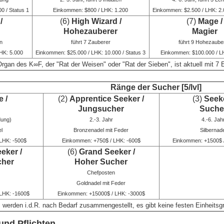
0 / Status 1
Einkommen: $800 / LHK: 1.200
Einkommen: $2.500 / LHK: 2.0
/
(6)
High Wizard /
(7)
Mage /
Hohezauberer
Magier
n
führt 7 Zauberer
führt 9 Hohezaube
HK: 5.000
Einkommen: $25.000 / LHK: 10.000 / Status 3
Einkommen: $100.000 / L
rgan des K∞F, der "Rat der Weisen" oder "Rat der Sieben", ist aktuell mit 7
Ränge der Sucher [5/lvl]
e /
(2)
Apprentice Seeker /
(3)
Seeke
Jungsucher
Suche
dung)
2.-3. Jahr
4.-6. Jah
l
Bronzenadel mit Feder
Silbernad
LHK: -500$
Einkommen: +750$ / LHK: -600$
Einkommen: +1500$ 
eker /
(6)
Grand Seeker /
cher
Hoher Sucher
Chefposten
Goldnadel mit Feder
LHK: -1600$
Einkommen: +15000$ / LHK: -3000$
werden i.d.R. nach Bedarf zusammengestellt, es gibt keine festen Einheitsg
und Pflichten