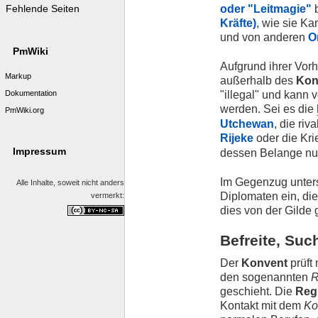
oder "Leitmagie"
b
Fehlende Seiten
Kräfte)
, wie sie Ka
und von anderen
O
PmWiki
Aufgrund ihrer Vor
Markup
außerhalb des
Kon
"illegal" und kann
Dokumentation
werden. Sei es die
PmWiki.org
Utchewan
, die ri
Rijeke
oder die Kr
Impressum
dessen Belange nur
Im Gegenzug unterst
Alle Inhalte, soweit nicht anders
Diplomaten ein, die
vermerkt:
dies von der Gilde 
Befreite, Suc
Der
Konvent
prüft 
den sogenannten
R
geschieht. Die
Regi
Kontakt mit dem
Ko