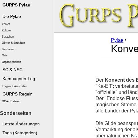
GURPS Pylae
Die Pylae
Völker
Kulturen
Sprachen
Pylae
/
Götter & Entitäten
Konve
Bestiarium
Orte
Organisationen
SC & NSC
Kampagnen-Log
Der
Konvent des 
"Ka-Eff"; verbreitet
Fragen & Antworten
"offizielle" und lä
GURPS Regeln
Der "Endlose Fluss"
GCA4 Dateien
magischen Ströme i
alle Länder der Pyl
Sonderseiten
Die Gilde beanspru
Letzte Änderungen
Vermarktung der al
Tags (Kategorien)
übernatürlichen Kr