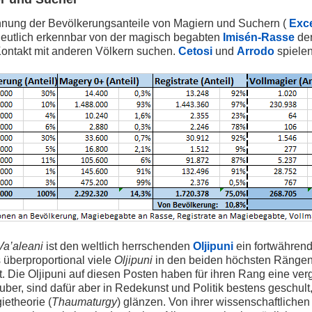
nung der Bevölkerungsanteile von Magiern und Suchern (
Exce
eutlich erkennbar von der magisch begabten
Imisén-Rasse
de
Kontakt mit anderen Völkern suchen.
Cetosi
und
Arrodo
spielen
Va’aleani
ist den weltlich herrschenden
Oljipuni
ein fortwährend
 überproportional viele
Oljipuni
in den beiden höchsten Rängen pr
nt. Die Oljipuni auf diesen Posten haben für ihren Rang eine
er, sind dafür aber in Redekunst und Politik bestens geschult, 
ietheorie (
Thaumaturgy
) glänzen. Von ihrer wissenschaftlichen 